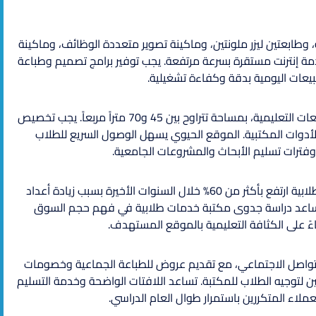
 وطابعتين ليزر ملونتين، وماكينة تصوير متعددة الوظائف، وماكينة
 إنترنت مستقرة بسرعة مرتفعة. يجب توفير برامج تصميم وطباعة
بيعات اليومية بدقة وكفاءة تشغيلية.
يفضل اختيار موقع قريب من الجامعات أو المدارس أو المجمعات التعليمية، بمساحة تتراوح بين 45 و70 متراً مربعاً. يجب تخصيص
لأدوات المكتبية. الموقع الحيوي يسهل الوصول السريع للطلاب
 وفترات تسليم الأبحاث والمشروعات الجامعية.
تشير التقديرات إلى أن الطلب على خدمات الطباعة والتصوير الطلابية ارتفع بأكثر من 60% خلال السنوات الأخيرة بسبب زيادة أعداد
ة. تساعد دراسة جدوى مكتبة خدمات طلابية في فهم حجم السوق
بناءً على الكثافة التعليمية بالموقع المستهدف.
تواصل الاجتماعي، مع تقديم عروض للطباعة الجماعية وخصومات
 لتوجيه الطلاب للمكتبة. تساعد اللافتات الواضحة وخدمة التسليم
ملاء المتكررين باستمرار طوال العام الدراسي.