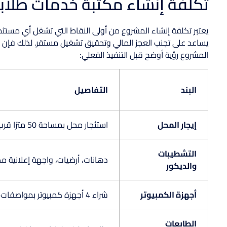
تكلفة إنشاء مكتبة خدمات طلابي
يعتبر تكلفة إنشاء المشروع من أولى النقاط التي تشغل أي مستثمر
يساعد على تجنب العجز المالي وتحقيق تشغيل مستقر. لذلك فإن
المشروع رؤية أوضح قبل التنفيذ الفعلي:
البند
التفاصيل
إيجار المحل
استئجار محل بمساحة 50 مترًا قرب جامعة أو مدرسة بعقد سنوي
التشطيبات
دهانات، أرضيات، واجهة إعلانية 
والديكور
أجهزة الكمبيوتر
شراء 4 أجهزة كمبيوتر بمواصفات تدعم التصميم والطباعة السريعة
الطابعات