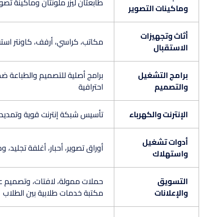
طابعتان ليزر ملونتان وماكينة تصو
وماكينات التصوير
أثاث وتجهيزات
مكاتب، كراسي، أرفف، كاونتر استق
الاستقبال
برامج التشغيل
برامج أصلية للتصميم والطباعة 
والتصميم
احترافية
الإنترنت والكهرباء
تأسيس شبكة إنترنت قوية وتمديدا
أدوات تشغيل
أوراق تصوير، أحبار، أغلفة تجليد، 
واستهلاك
التسويق
حملات ممولة، لافتات، وتصميم عرو
والإعلانات
مكتبة خدمات طلابية بين الطلاب