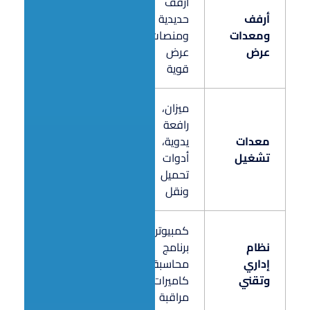
أرفف
أرفف
حديدية
ومعدات
ومنصات
45,000
عرض
عرض
قوية
ميزان،
رافعة
معدات
يدوية،
35,000
تشغيل
أدوات
تحميل
ونقل
كمبيوتر،
نظام
برنامج
إداري
محاسبة،
22,000
وتقني
كاميرات
مراقبة