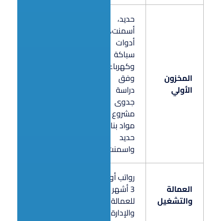
حديد،
أسمنت،
أدوات
سباكة
وكهرباء
المخزون
وفق
350,000
الأولي
دراسة
جدوى
مشروع
مواد بناء
حديد
واسمنت
رواتب أول
العمالة
3 أشهر
90,000
والتشغيل
للعمالة
والإدارة