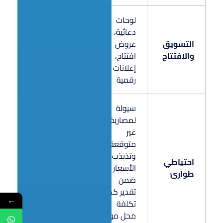
لوحات
دعائية،
التسويق
عروض
28,000
والافتتاح
افتتاح،
إعلانات
رقمية
سيولة
لمصاريف
غير
متوقعة
وتذبذب
احتياطي
الأسعار
50,000
طوارئ
ضمن
تقدير كم
←
تكلفة
محل مواد