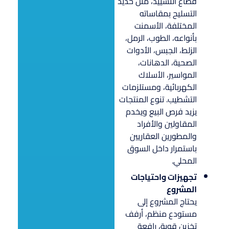
قطاع التشييد، مثل حديد
التسليح بمقاساته
المختلفة، الأسمنت
بأنواعه، الطوب، الرمل،
الزلط، الجبس، الأدوات
الصحية، الدهانات،
المواسير، الأسلاك
الكهربائية، ومستلزمات
التشطيب. تنوع المنتجات
يزيد فرص البيع ويخدم
المقاولين والأفراد
والمطورين العقاريين
باستمرار داخل السوق
المحلي.
تجهيزات واحتياجات
المشروع
يحتاج المشروع إلى
مستودع منظم، أرفف
تخزين قوية، رافعة