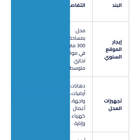
البند
التفاصيل
(ريال
سعودي)
محل
بمساحة
إيجار
300 متر
الموقع
120,000
في موقع
السنوي
تجاري
متوسط
دهانات،
أرضيات،
تجهيزات
واجهة،
85,000
المحل
أعمال
كهرباء
وإنارة