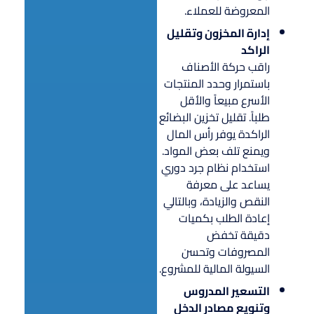
المعروضة للعملاء.
إدارة المخزون وتقليل
الراكد
راقب حركة الأصناف
باستمرار وحدد المنتجات
الأسرع مبيعاً والأقل
طلباً. تقليل تخزين البضائع
الراكدة يوفر رأس المال
ويمنع تلف بعض المواد.
استخدام نظام جرد دوري
يساعد على معرفة
النقص والزيادة، وبالتالي
إعادة الطلب بكميات
دقيقة تخفض
المصروفات وتحسن
السيولة المالية للمشروع.
التسعير المدروس
وتنويع مصادر الدخل