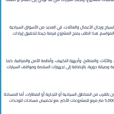
السياح ورجال الأعمال والعائلات. في العديد من الأسواق السياحية
إشغال بين 65% و85% سنويًا، وقد تتجاوز 90% خلال المواسم. هذا الطلب يمنح المشروع فرصة جيدة لتحقيق إيرادات
أثاث، والمطابخ، وأجهزة التكييف، وأنظمة الأمن والمراقبة. كما
 وصيانة دورية، بالإضافة إلى تجهيزات السلامة ومواقف السيارات
لقرب من المناطق السياحية أو التجارية أو المطارات. أما المساحة
فتبدأ عادة من 1,500 متر مربع للمشروعات الصغيرة، وقد تتجاوز 5,000 متر مربع للمشروعات الأكبر، مع تخصيص مساحات للوحدات